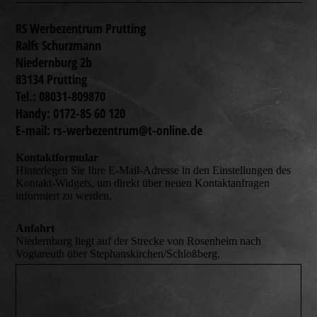
RS Werbezentrum Prutting
Ralfs Schurzmann
Niedernburg 2b
83134 Prutting
Tel.: 08031-809870
Handy: 0172-85 60 120
E-mail: rs-werbezentrum@t-online.de
Kontaktformular
Hinterlegen Sie Ihre E-Mail-Adresse in den Einstellungen des
Kontakt-Widgets, um direkt über neuen Kontaktanfragen
informiert zu werden.
Anfahrt
Niedernburg liegt auf der Strecke von Rosenheim nach
Vogtareuth über Stephanskirchen/Schloßberg.