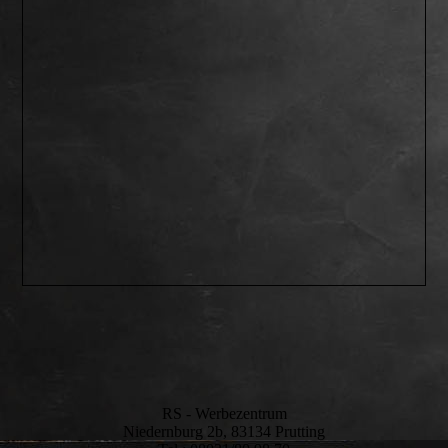
RS - Werbezentrum
Niedernburg 2b, 83134 Prutting