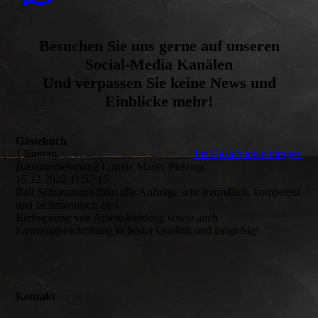
Besuchen Sie uns gerne auf unseren
Social-Media Kanälen
Und verpassen Sie keine News und
Einblicke mehr!
Gästebuch
1 Eintrag
Ins Gästebuch eintragen
Bauunternehmung Lorenz Mayer Pietzing
15.12.2022
11:57:15
Ralf Schurzmann führt alle Aufträge sehr freundlich, kompetent
und fachmännisch aus!
Bedruckung von Arbeitskleidung sowie auch
Fahrzeugbeschriftung in bester Qualität und langlebig!
Kontakt